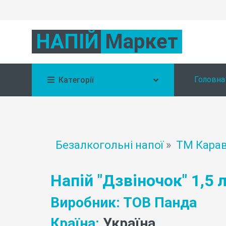
НАПІЙ
Маркет
Головна
Категорії
Безалкогольні напої
»
ТМ Кара
Напій "Дзвіночок" 1,5 л
Виробник:
ТОВ Панда
Країна:
Україна