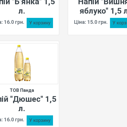
ій "Б’янка" 1,5
Напій "Вишн
л.
яблуко" 1,5 л
: 16.0 грн.
Ціна: 15.0 грн.
У корзину
У корз
ТОВ Панда
ій "Дюшес" 1,5
л.
: 16.0 грн.
У корзину