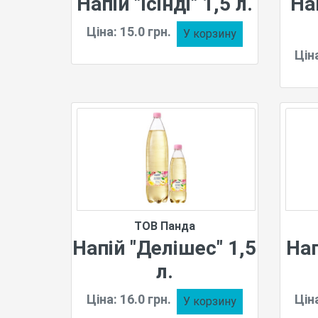
Напій "Ісінді" 1,5 л.
Нап
Ціна: 15.0 грн.
У корзину
Ціна
ТОВ Панда
Напій "Делішес" 1,5
Нап
л.
Ціна: 16.0 грн.
Ціна
У корзину