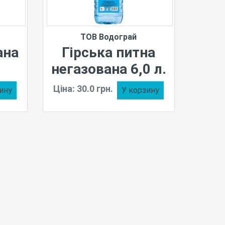
ТОВ Водограй
ана
Гірська питна
негазована 6,0 л.
Ціна: 30.0 грн.
ину
У корзину