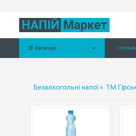
НАПІЙ
Маркет
Головна
Категорії
Безалкогольні напої
»
ТМ Гірсь