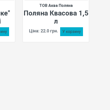
ТОВ Аква Поляна
ке"
Поляна Квасова 1,5
і
л
Ціна: 22.0 грн.
зину
У корзину