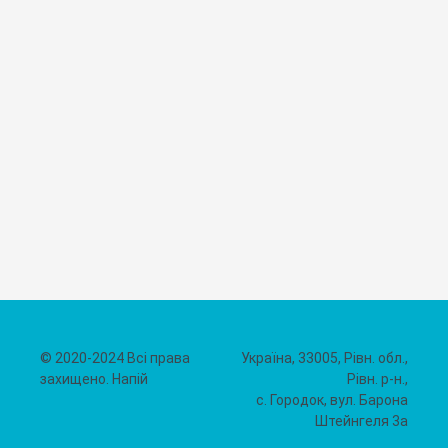
© 2020-2024 Всі права
Україна, 33005, Рівн. обл.,
захищено. Напій
Рівн. р-н.,
с. Городок, вул. Барона
Штейнгеля 3а